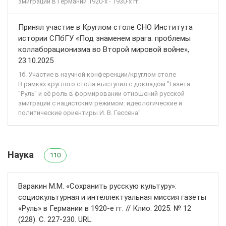
эмиграции в Германии 1920-х - 1930-х гг."
Принял участие в Круглом столе СНО Института
истории СПбГУ «Под знаменем врага: проблемы
коллаборационизма во Второй мировой войне»,
23.10.2025
1б. Участие в научной конференции/круглом столе
В рамках круглого стола выступил с докладом "Газета
"Руль" и её роль в формировании отношений русской
эмиграции с нацистским режимом: идеологические и
политические ориентиры И. В. Гессена"
Наука
110
Варакин М.М. «Сохранить русскую культуру»:
социокультурная и интеллектуальная миссия газеты
«Руль» в Германии в 1920-е гг. // Клио. 2025. № 12
(228). С. 227-230. URL: