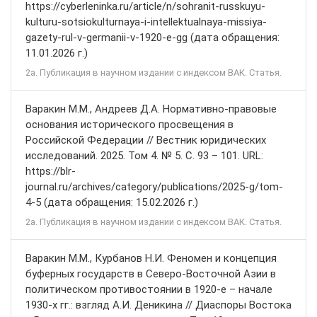
https://cyberleninka.ru/article/n/sohranit-russkuyu-
kulturu-sotsiokulturnaya-i-intellektualnaya-missiya-
gazety-rul-v-germanii-v-1920-e-gg (дата обращения:
11.01.2026 г.)
2а. Публикация в научном издании с индексом ВАК. Статья.
Варакин М.М., Андреев Д.А. Нормативно-правовые
основания исторического просвещения в
Российской Федерации // Вестник юридических
исследований. 2025. Том 4. № 5. С. 93 – 101. URL:
https://blr-
journal.ru/archives/category/publications/2025-g/tom-
4-5 (дата обращения: 15.02.2026 г.)
2а. Публикация в научном издании с индексом ВАК. Статья.
Варакин М.М., Курбанов Н.И. Феномен и концепция
буферных государств в Северо-Восточной Азии в
политическом противостоянии в 1920-е – начале
1930-х гг.: взгляд А.И. Деникина // Диаспоры Востока