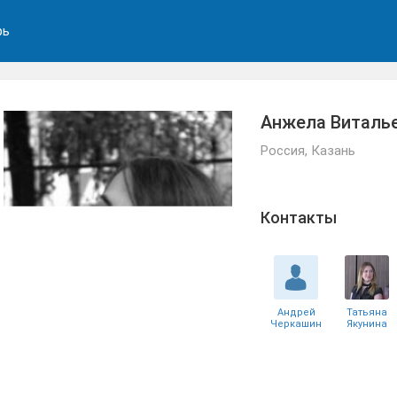
рь
Анжела Виталь
Россия, Казань
Контакты
Андрей
Татьяна
Черкашин
Якунина
Айдар
Руслан