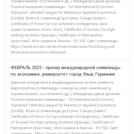
соревнования, состязания и др.), Международный уровень
Полное название олимпиады - 1st International Economic
Olympiad: Ultimate League for Mastery in Applied Economics
(ULMA). Всего в олимпиаде доступно 3 вида грамот -
Certificate of Honor for top achievers (победитель, моя
грамота именно этого типа), Certificate of Sucess for high-
ranking students (призер), Certificate of Participation
(участник). Моя оценка в баллах - 91/100. Сайт олимпиады -
https://www.uni-ulm.de/en/mawi/mawi-wiwi/forschung-und-
lehre/ulma-economic-olympiad/
ФЕВРАЛЬ 2025 - призер международной олимпиады
по экономике, университет город Ульм, Германия
Диплом победителя в индивидуальном зачёте учебного
мероприятия (олимпиады, конкурса, кейс-чемпионата,
соревнования, состязания и др.), Международный уровень
Полное название олимпиады - 1st International Economic
Olympiad: Ultimate League for Mastery in Applied Economics
(ULMA). Всего в олимпиаде доступно 3 вида грамот -
Certificate of Honor for top achievers (победитель), Certificate
of Sucess for high-ranking students (призер), Certificate of
Participation (участник). Моя оценка в баллах - 91/100. Сайт
олимпиады - https://www.uni-ulm.de/en/mawi/mawi-