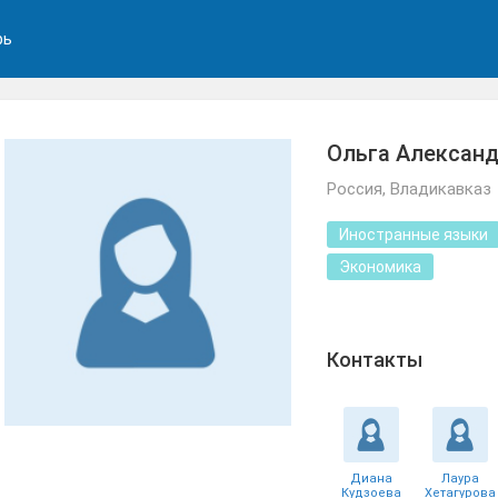
рь
Ольга Алексан
Россия, Владикавказ
Иностранные языки
Экономика
Контакты
Диана
Лаура
Кудзоева
Хетагурова