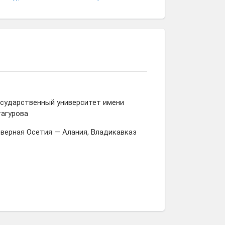
Марина
Сослан
Сабанова
Бадоев
осударственный университет имени
тагурова
еверная Осетия — Алания, Владикавказ