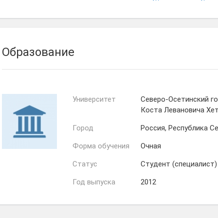
Aleksandra -
Татьяна
Сытник
Образование
Университет
Северо-Осетинский г
Коста Левановича Хе
Город
Россия, Республика С
Форма обучения
Очная
Статус
Студент (специалист)
Год выпуска
2012