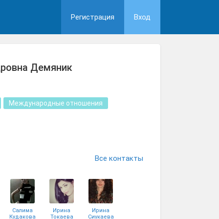
Регистрация
Вход
дровна Демяник
Международные отношения
Все контакты
Салима
Ирина
Ирина
Кудакова
Токаева
Сиукаева