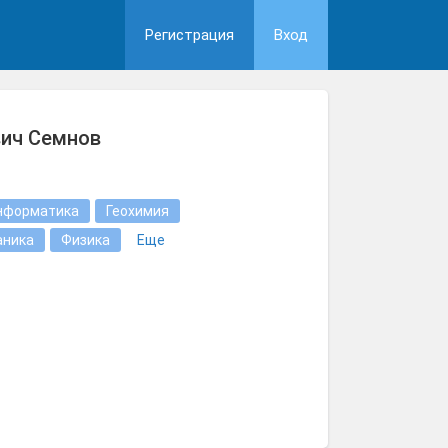
Регистрация
Вход
вич Семнов
нформатика
Геохимия
аника
Физика
Еще