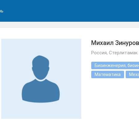
рь
Михаил Зинуро
Россия, Стерлитамак
Биоинженерия, биои
Математика
Мех