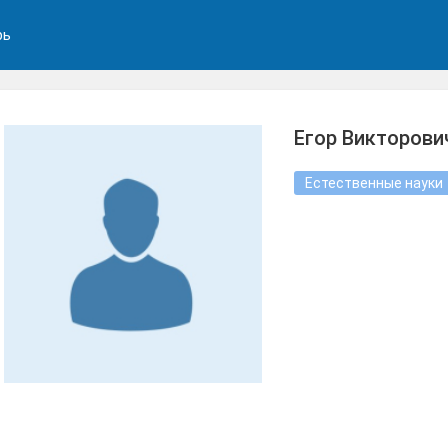
рь
Егор Викторови
Естественные науки