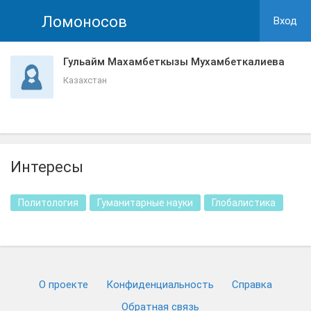
Ломоносов
Вход
Гульайм Махамбеткызы Мухамбеткалиева
Казахстан
Интересы
Политология
Гуманитарные науки
Глобалистика
О проекте
Конфиденциальность
Cправка
Обратная связь