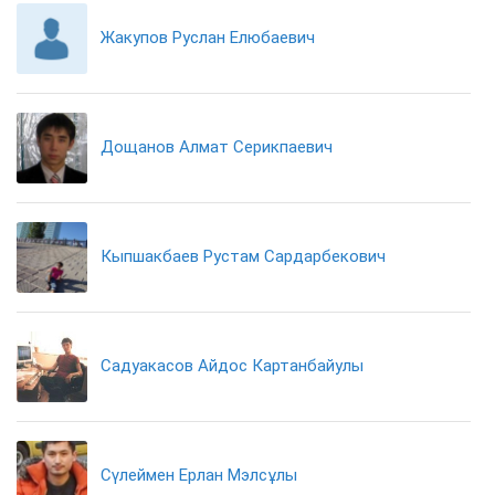
Жакупов Руслан Елюбаевич
Дощанов Алмат Серикпаевич
Кыпшакбаев Рустам Сардарбекович
Садуакасов Айдос Картанбайулы
Сүлеймен Ерлан Мэлсұлы