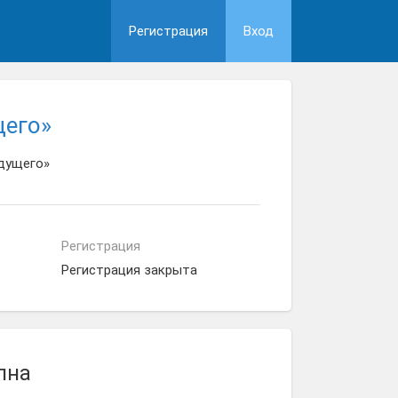
Регистрация
Вход
щего»
удущего»
Регистрация
Регистрация закрыта
пна