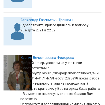
Александр Евгеньевич Трошкин
Здравствуйте, присоединяюсь к вопросу.
25 марта 2021 в 22:32
Ксения Вячеславовна Федорова
Добрый вечер, уважаемые участники.
в соответствии с
https://olymp.msu.ru/rus/page/main/29/news/a928
9ac3-e014-4171-b78f-e5c3f2de3e98 показ работ
заключительного этапа не проводится. :(
Вы знаете критерии, у Вас на руках Ваша работа
- Вы можете прикинуть сколько баллов Вам
положено.
Оргкомитет и апелляционная комиссия знают о