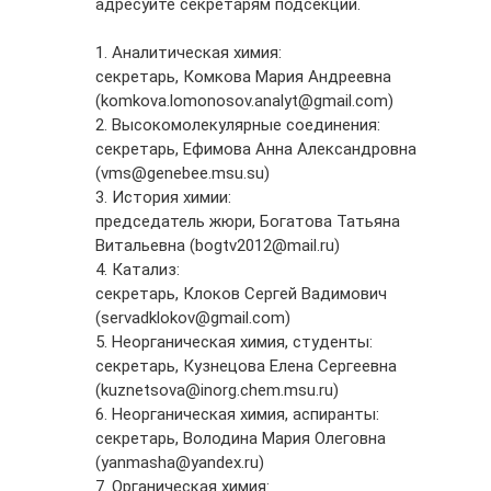
адресуйте секретарям подсекций.
1. Аналитическая химия:
секретарь, Комкова Мария Андреевна
(komkova.lomonosov.analyt@gmail.com)
2. Высокомолекулярные соединения:
секретарь, Ефимова Анна Александровна
(vms@genebee.msu.su)
3. История химии:
председатель жюри, Богатова Татьяна
Витальевна (bogtv2012@mail.ru)
4. Катализ:
секретарь, Клоков Сергей Вадимович
(servadklokov@gmail.com)
5. Неорганическая химия, студенты:
секретарь, Кузнецова Елена Сергеевна
(kuznetsova@inorg.chem.msu.ru)
6. Неорганическая химия, аспиранты:
секретарь, Володина Мария Олеговна
(yanmasha@yandex.ru)
7. Органическая химия: