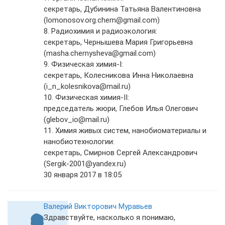
секретарь, Дубинина Татьяна Валентиновна
(lomonosov.org.chem@gmail.com)
8. Радиохимия и радиоэкология:
секретарь, Чернышева Мария Григорьевна
(masha.chernysheva@gmail.com)
9. Физическая химия-I:
секретарь, Колесникова Инна Николаевна
(i_n_kolesnikova@mail.ru)
10. Физическая химия-II:
председатель жюри, Глебов Илья Олегович
(glebov_io@mail.ru)
11. Химия живых систем, нанобиоматериалы и
нанобиотехнологии:
секретарь, Смирнов Сергей Александрович
(Sergik-2001@yandex.ru)
30 января 2017 в 18:05
Валерий Викторович Муравьев
Здравствуйте, насколько я понимаю,