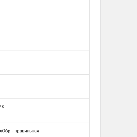
МК
лОбр - правильная