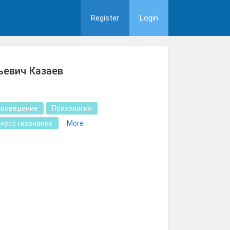
Register
Login
ьевич Казаев
гиоведение
Психология
скусствознание
More