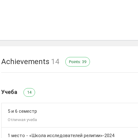
Achievements
14
Points: 39
Учеба
14
5 и 6 семестр
Отличная учеба
1 место - «Школа исследователей религии»-2024