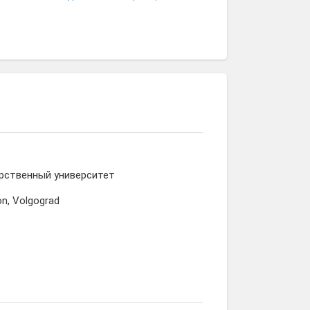
Владислав
Евгения
Татьяна
Морозов
Коптелова
Липатова
рственный университет
on, Volgograd