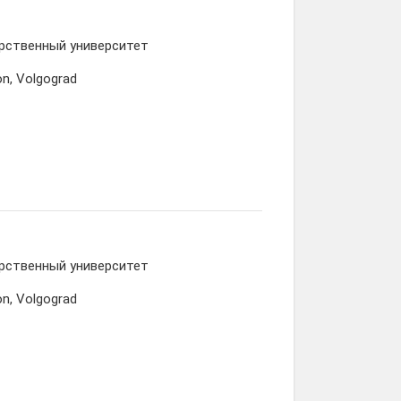
рственный университет
on, Volgograd
рственный университет
on, Volgograd