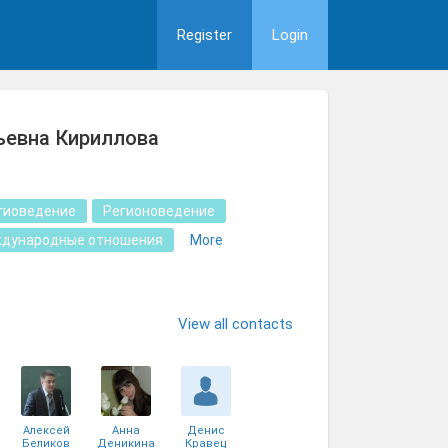
Register
Login
ьевна Кириллова
гиоведение
Регионоведение
дународные отношения
More
View all contacts
Алексей
Анна
Денис
Беликов
Деникина
Кравец