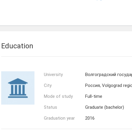
Евгения
Татьяна
Антонова
Коровина
Education
University
Волгоградский госуда
City
Россия, Volgograd regi
Mode of study
Full-time
Status
Graduate (bachelor)
Graduation year
2016