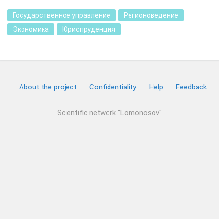
Государственное управление
Регионоведение
Экономика
Юриспруденция
About the project
Confidentiality
Help
Feedback
Scientific network "Lomonosov"