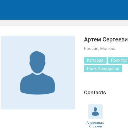
Артем Сергееви
Россия, Москва
История
Политол
Религиоведение
Сontacts
Александр
Страхов