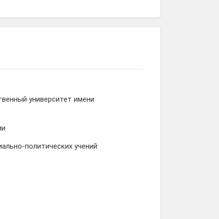
твенный университет имени
ии
иально-политических учений