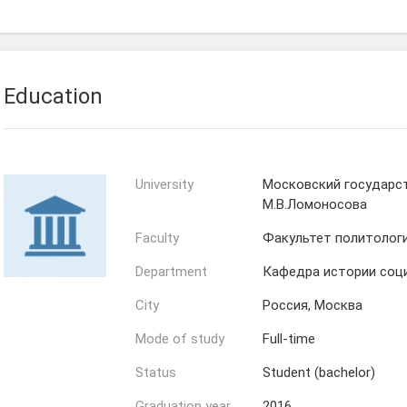
Education
University
Московский государс
М.В.Ломоносова
Faculty
Факультет политолог
Department
Кафедра истории соц
City
Россия, Москва
Mode of study
Full-time
Status
Student (bachelor)
Graduation year
2016