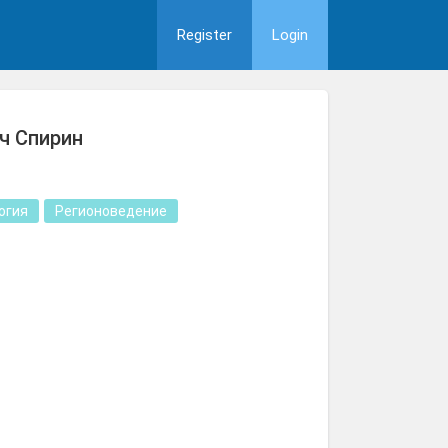
Register
Login
ч Спирин
огия
Регионоведение