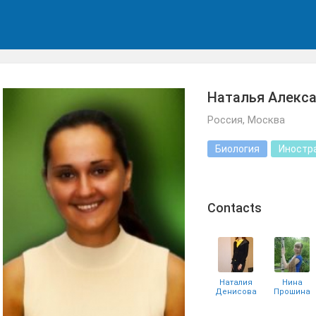
Наталья Алекс
Россия, Москва
Биология
Иностр
Сontacts
Наталия
Нина
Денисова
Прошина
(Арестова)