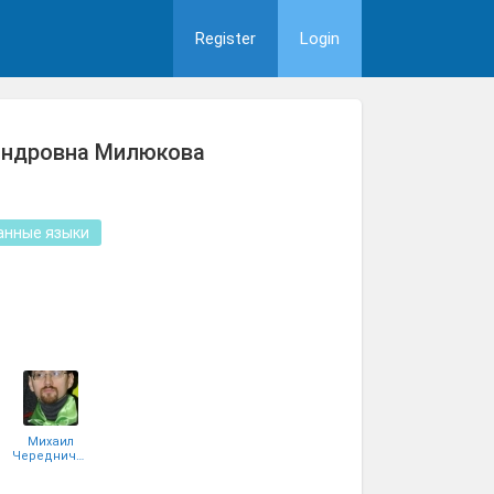
Register
Login
андровна Милюкова
анные языки
Михаил
Чередниченко