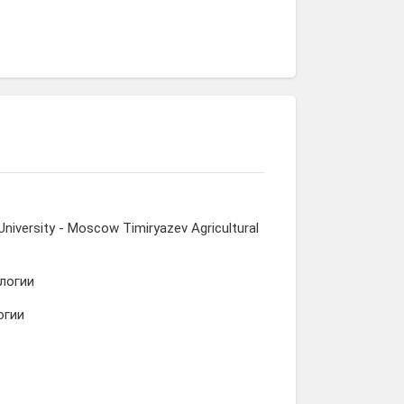
University - Moscow Timiryazev Agricultural
логии
огии