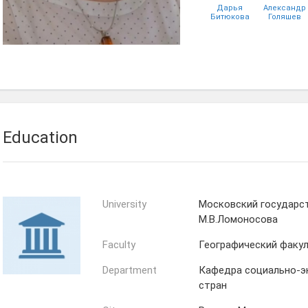
Дарья
Александр
Битюкова
Голяшев
Ольга
Дербеденева
Education
University
Московский государс
М.В.Ломоносова
Faculty
Географический факу
Department
Кафедра социально-э
стран