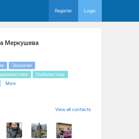
Register
Login
на Меркушева
ия
Экология
фриканистика
Глобалистика
More
View all contacts