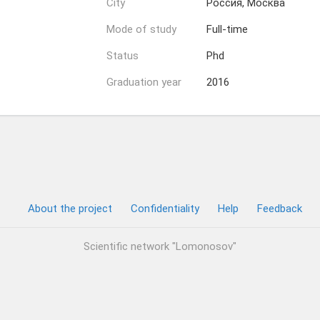
City
Россия, Москва
Mode of study
Full-time
Status
Phd
Graduation year
2016
About the project
Confidentiality
Help
Feedback
Scientific network "Lomonosov"