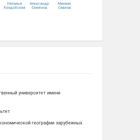
Наталья
Александр
Михаил
Колдобская
Семёнов
Савлов
твенный университет имени
льтет
кономической географии зарубежных