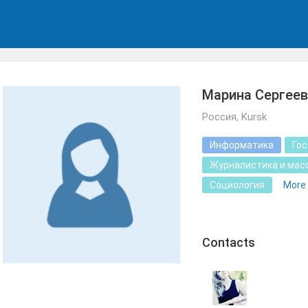
Марина Сергеев
Россия, Kursk
Информатика
Го
Журналистика и мас
Социология
More
Сontacts