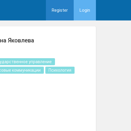
Register
Login
на Яковлева
сударственное управление
совые коммуникации
Психология