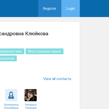
Register
Login
ксандровна Клюйкова
фриканистика
Иностранные языки
илология
View all contacts
Екатерина
Наталья
Оглоблина
Теплова