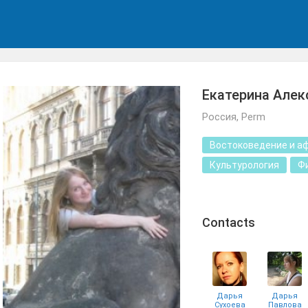
Екатерина Але
Россия, Perm
Востоковедение и а
Культурология
Ф
Сontacts
Дарья
Дарья
Сухоева
Павлова