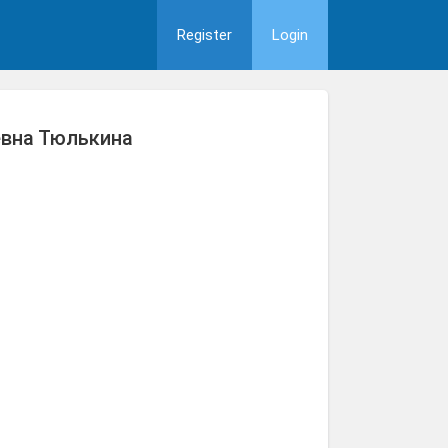
Register
Login
евна Тюлькина