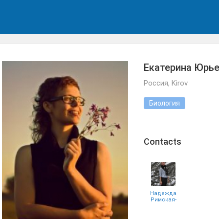
Екатерина Юрь
Россия, Kirov
Биология
Сontacts
Надежда
Римская-
Корсакова