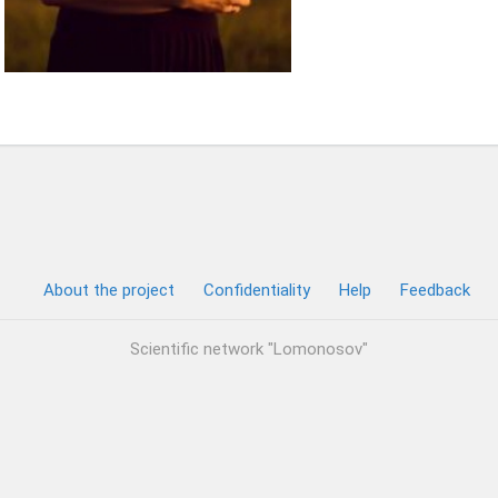
About the project
Confidentiality
Help
Feedback
Scientific network "Lomonosov"