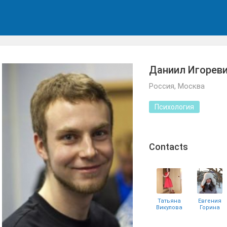
Даниил Игореви
Россия, Москва
Психология
Сontacts
Татьяна
Евгения
Викулова
Горина