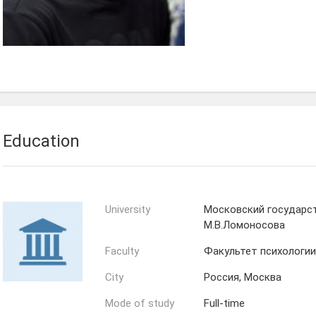
Education
University
Московский государс
М.В.Ломоносова
Faculty
Факультет психологии
City
Россия, Москва
Mode of study
Full-time