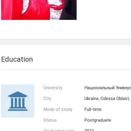
Education
University
Национальный Универ
City
Ukraine, Odessa Oblast
Mode of study
Full-time
Status
Postgraduate