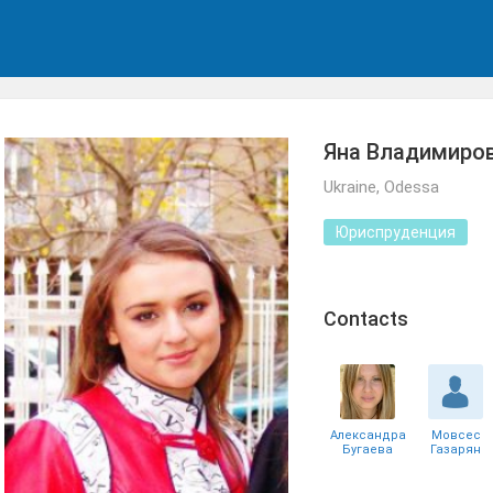
Яна Владимиро
Ukraine, Odessa
Юриспруденция
Сontacts
Александра
Мовсес
Бугаева
Газарян