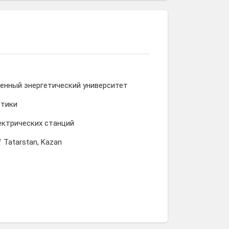
енный энергетический университет
етики
ектрических станций
f Tatarstan, Kazan