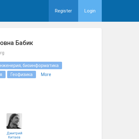
Register
Login
овна Бабик
rg
нженерия, биоинформатика
я
Геофизика
More
Дмитрий
Китаев