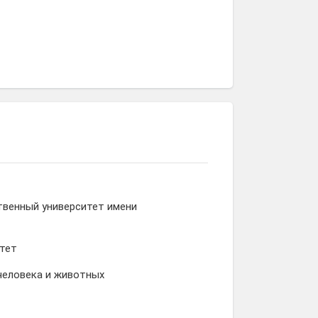
твенный университет имени
ьтет
человека и животных