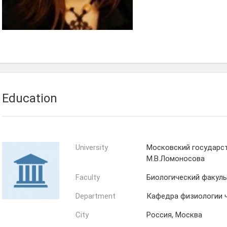
Education
University
Московский государс
М.В.Ломоносова
Faculty
Биологический факул
Department
Кафедра физиологии 
City
Россия, Москва