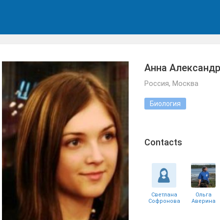
Анна Александ
Россия, Москва
Биология
Сontacts
Светлана
Ольга
Софронова
Аверина