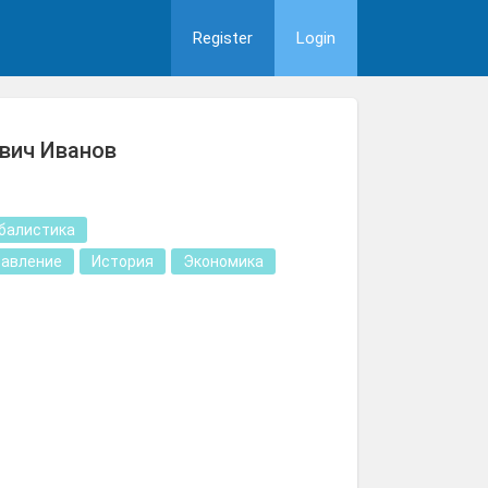
Register
Login
вич Иванов
балистика
равление
История
Экономика