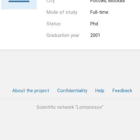
City
Россия, Москва
Mode of study
Full-time
Status
Phd
Graduation year
2001
About the project
Confidentiality
Help
Feedback
Scientific network "Lomonosov"