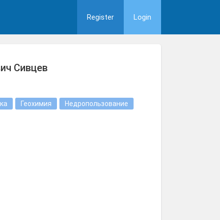
Register
Login
ич Сивцев
ка
Геохимия
Недропользование