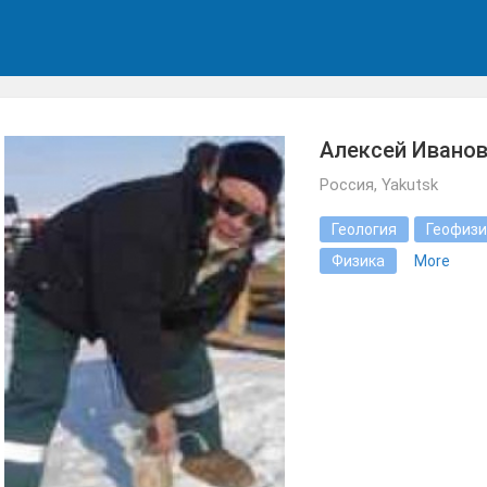
Алексей Иванов
Россия, Yakutsk
Геология
Геофизи
Физика
More