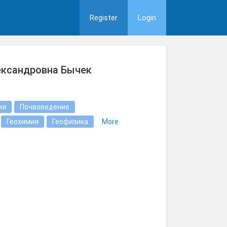
Register
Login
ександровна Бычек
ия
Почвоведение
Геохимия
Геофизика
More