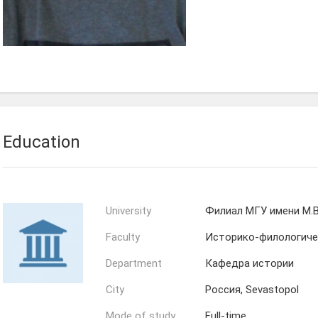
Education
University
Филиал МГУ имени М.В
Faculty
Историко-филологиче
Department
Кафедра истории
City
Россия, Sevastopol
Mode of study
Full-time