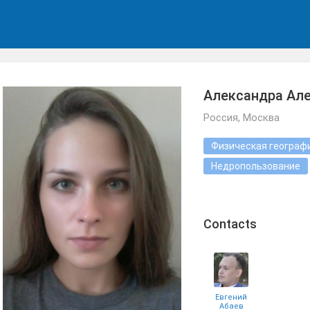
Александра Ал
Россия, Москва
Физическая географ
Недропользование
Сontacts
Евгений
Абаев