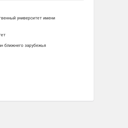
твенный университет имени
тет
ан ближнего зарубежья