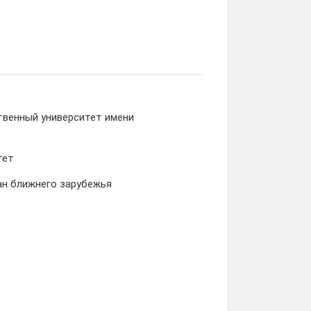
твенный университет имени
тет
ан ближнего зарубежья