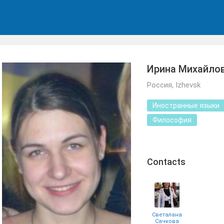
Ирина Михайлов
Россия, Izhevsk
Иностранные языки
Философия
Сontacts
Светалана
Сачкова