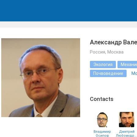
Александр Вале
Россия, Москва
Экология
Механи
Почвоведение
Mo
Сontacts
Владимир
Дмитрий
Осипов
Любомудров