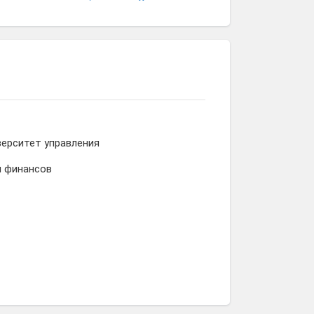
Ольга
Дробышева
ерситет управления
и финансов