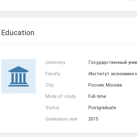
Мария
Ольга
Ермилова
Пескова
Education
University
Государственный унив
Faculty
Институт экономики 
City
Россия, Москва
Mode of study
Full-time
Status
Postgraduate
Graduation year
2015