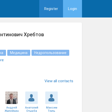
Register
Login
нтинович Хребтов
ка
Медицина
Недропользование
re
View all contacts
Андрей
Анатолий
Максим
Жилейкин
Отырба
Тууль