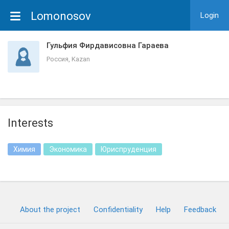
Lomonosov
Login
Гульфия Фирдависовна Гараева
Россия, Kazan
Interests
Химия
Экономика
Юриспруденция
About the project
Confidentiality
Help
Feedback