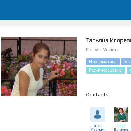
Татьяна Игорев
Россия, Москва
Информатика
Ма
Религиоведение
Сontacts
Яков
Юлия
Москвин
Екимова