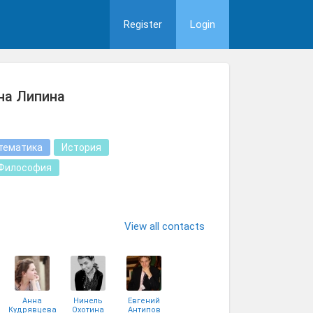
Register
Login
на Липина
тематика
История
Философия
View all contacts
Анна
Нинель
Евгений
Кудрявцева
Охотина
Антипов