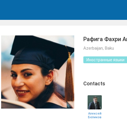
Рафига Фахри А
Azerbaijan, Baku
Иностранные языки
Сontacts
Алексей
Беликов