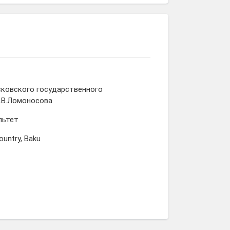
сковского государственного
.В.Ломоносова
льтет
ountry, Baku