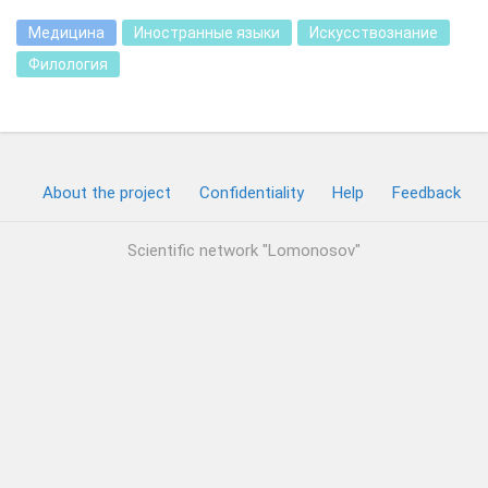
Медицина
Иностранные языки
Искусствознание
Филология
About the project
Confidentiality
Help
Feedback
Scientific network "Lomonosov"