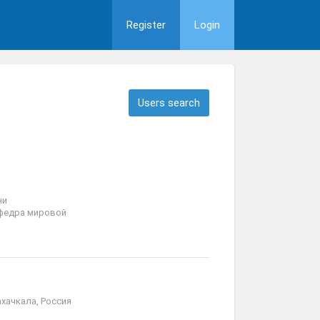
Register
Login
Users search
ни
афедра мировой
хачкала, Россия