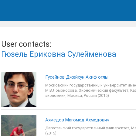
User contacts:
Гюзель Ериковна Сулейменова
Гусейнов Джейхун Акиф оглы
Московский государственный университет име
М.В.Ломоносова, Экономический факультет, К
экономики, Москва, Россия (2015)
Ахмедов Магомед Ахмедович
Дагестанский государственный университет, Ма
(2015)