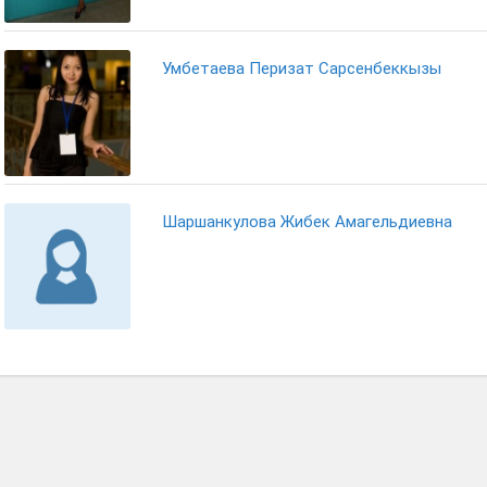
Умбетаева Перизат Сарсенбеккызы
Шаршанкулова Жибек Амагельдиевна