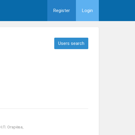
Register
Login
Users search
.П. Огарёва,