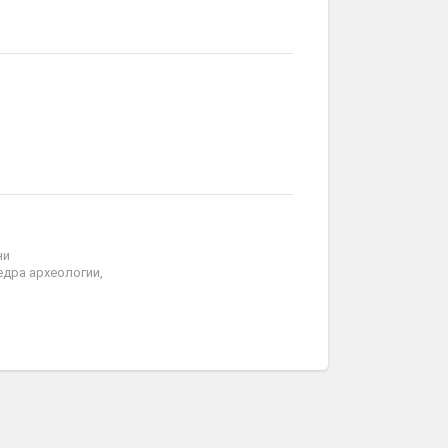
ни
едра археологии,