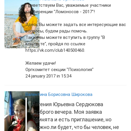
Приветствуем Вас, уважаемые участники
конференции "Ломоносов - 2017"!
Здесь Вы можете задать все интересующие вас
вопросы, будем рады помочь.
Также вы можете вступить в группу "В
контакте", пройдя по ссылке
https://vk.com/club140500460.
Желаем удачи!
Оргкомитет секции "Психология"
24 january 2017 in 15:34
Валентина Борисовна Широкова
Евгения Юрьевна Сердюкова
Доброго вечера. Моя заявка
принята и есть приглашение, но
можно ли будет, что бы человек, не