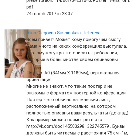
presentation/f14/d6f/34231043/Poster_Vena_om.
pdf
24 march 2017 in 23:07
Alina Olegovna Sushinskaia-Tetereva
Всем привет! Может кому помогу чем смогу.
Сама много на каких конференциях выступала,
поэтому могу кратко описать требования,
которые в большинстве своём одинаковы.
Постер. А0 (841мм Х 1189мм), вертикальная
ориентация.
Многие не знают, что такие постер и не
знакомы с форматом постерной конференции.
Постер - это обычно ватманский лист,
расположенный вертикально, на котором
полностью описаны ваши результаты (доклад).
Как пример можно посмотреть это
http://vk.com/doc145503298_322745579 . Буквы
должны быть читаемы с расстояния 75 см -1м,