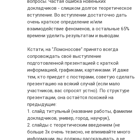
вопросы. Частая ошибка новеньких
докладчиков - слишком долгое теоретическое
вступление. Во вступлении достаточно дать
очень краткое определение и/или
взаимодействие феноменов, а остальные 65%
времени уделить результатам и выводам.
Кстати, на "Ломоносове" принято всегда
сопровождать своё выступление
подготовленной презентацией с краткой
информацией, графиками, картинками. И даже
тем, кто приедет с постерами, советую сделать
презентацию на всякий случай (если мало
участников, вас спросят устно). По структуре
презентации, она остаётся похожей на
предыдущие:
1. слайд титульный (название работы, фамилии
докладчиков, универ, город, научрук),
2. слайды с теоретическим введением (не
больше 3х очень тезисно, не впихивайте много
информации, вы должны рассказывать, а не