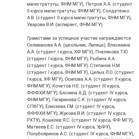
магистратуты, ФНМ МГУ), Петров А.А. (студент
II курса магистратуты, ФНМ МГУ), Солдатенко
А.В. (студент II курса магистратуты, ФНМ МГУ),
Уварова В.И. (аспирант, ФНМ МГУ).
Грамотами за успешное участие награждаются
Селиванова А.А. (школьник, Липецк), Власихина
А.А. (студент I курса, ХФ МГУ), Пчелякова Т.Ю.
(студент I курса, ФНМ МГУ), Рыбина А.А.
(студент I курса, ФНМ МГУ), Степанов Н.М.
(студент I курса, ФНМ МГУ), Целых Л.О. (студент
I курса, ХФ МГУ), Осипова А.А. (студент II курса,
ФНМ МГУ), Кочетов Н.Е. (студент III курса,
ФФФХИ МГУ), Блохина А.Д. (студент IV курса,
ФНМ МГУ), Гагаринова С.К. (студент IV курса,
СПбГУ), Елисеева Г.М. (студент IV курса,
ФФФХИ МГУ), Жукова В.И. (студент IV курса,
РХТУ), Кошелев Я.С. (студент IV курса, ФФ МГУ),
Матвеев Е.С. (студент IV курса, УрФУ),
Полубояринов А.С. (студент IV курса, ФНМ МГУ),