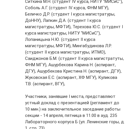
Ситкина М.Н. (студент IV курса, НИТУ "МИСиС"),
Соболь А.Г. (студент IV курса, ФНМ МГУ),
Беличко Д.Р. (студент I курса магистратуры,
ДоННУ), Лапкин Д.А. (студент I курса
магистратуры, МФТИ), Терехова Ю.С. (студент I
курса магистратуры, НИТУ "МИСиС"),
Лопаницына Н.Ю. (студент II курса
магистратуры, МФТИ), Мингабудинова Л.Р.
(студент II курса магистратуры, ИТМО),
Саиджонов Б.М. (студент II курса магистратуты,
ФНМ МГУ), Ашурбекова Карина Н. (аспирант,
ДГУ), Ашурбекова Кристина Н. (аспирант, ДГУ),
Жуковская Е.С. (аспирант, ХФ МГУ), Куликова
Т.В. (аспирант, ВГУ),
Участники, занявшие I места, представляют
устный доклад с презентацией (регламент до
10 мин.) на заключительное заседание работы
секции - 14 апреля, пятница в 11.00 в ауд. 235
Лабораторного корпуса Б (ул. Ленинские горы, д.
1, стр. 73).