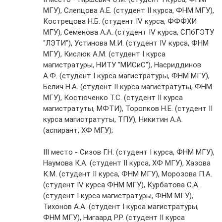
МГУ), Слепцова А.Е. (студент II курса, ФНМ МГУ),
Кострецова Н.Б. (студент IV курса, ФФФХИ
МГУ), Семенова А.А. (студент IV курса, СПбГЭТУ
"ЛЭТИ"), Устинова М.И. (студент IV курса, ФНМ
МГУ), Кислюк А.М. (студент I курса
магистратуры, НИТУ "МИСиС"), Насриддинов
А.Ф. (студент I курса магистратуры, ФНМ МГУ),
Белич Н.А. (студент II курса магистратуты, ФНМ
МГУ), Костюченко Т.С. (студент II курса
магистратуты, МФТИ), Торопков Н.Е. (студент II
курса магистратуты, ТПУ), Никитин А.А.
(аспирант, ХФ МГУ);
III место - Сизов Г.Н. (студент I курса, ФНМ МГУ),
Наумова К.А. (студент II курса, ХФ МГУ), Хазова
К.М. (студент II курса, ФНМ МГУ), Морозова П.А.
(студент IV курса ФНМ МГУ), Курбатова С.А.
(студент I курса магистратуры, ФНМ МГУ),
Тихонов А.А. (студент I курса магистратуры,
ФНМ МГУ), Нигаард Р.Р. (студент II курса