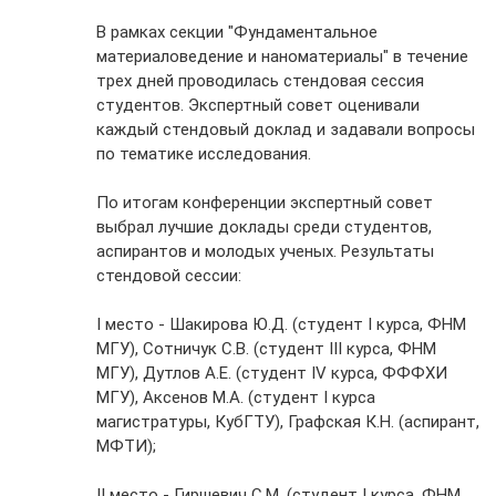
В рамках секции "Фундаментальное
материаловедение и наноматериалы" в течение
трех дней проводилась стендовая сессия
студентов. Экспертный совет оценивали
каждый стендовый доклад и задавали вопросы
по тематике исследования.
По итогам конференции экспертный совет
выбрал лучшие доклады среди студентов,
аспирантов и молодых ученых. Результаты
стендовой сессии:
I место - Шакирова Ю.Д. (студент I курса, ФНМ
МГУ), Сотничук С.В. (студент III курса, ФНМ
МГУ), Дутлов А.Е. (студент IV курса, ФФФХИ
МГУ), Аксенов М.А. (студент I курса
магистратуры, КубГТУ), Графская К.Н. (аспирант,
МФТИ);
II место - Гиршевич С.М. (студент I курса, ФНМ