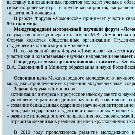
выставку инновационных проектов молодых ученых в облас
сюжетно-ролевые игры и другие мероприятия, направленн
талантливой молодежи.
В работе Форума «Ломоносов» принимает участие св
50 стран мира
.
Международный молодежный научный форум «Ломо
государственного университета имени М.В. Ломоносова п
Форума являются общественные организации: Студен
студенческих организаций и молодежи.
На сегодняшний день Форум «Ломоносов» является
кру
участников и охватываемых научных направлений
не имеет
Сопредседателями организационного комитета
Форума
В.А. Садовничий и Министр образования и науки Российско
Основная цель
Международного молодежного научного 
молодежи, привлечение ее к решению актуальных задач совр
Задачи
Форума «Ломоносов»:
– активизация интереса к профессиональному занятию науко
– укрепление и развитие единого научно-образовательного п
– создание банка данных одаренной научно-ориентированно
– поддержка одаренных студентов и талантливых молодых у
– развитие инновационного направления исследовательской
– отработка механизмов реализации идеи круглогодичной в
В 2010 году продолжилось развитие молодежного 